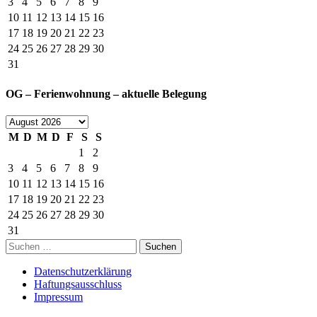
3
4
5
6
7
8
9
10
11
12
13
14
15
16
17
18
19
20
21
22
23
24
25
26
27
28
29
30
31
OG – Ferienwohnung – aktuelle Belegung
M
D
M
D
F
S
S
1
2
3
4
5
6
7
8
9
10
11
12
13
14
15
16
17
18
19
20
21
22
23
24
25
26
27
28
29
30
31
Suchen
nach:
Datenschutzerklärung
Haftungsausschluss
Impressum