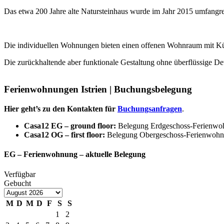
Das etwa 200 Jahre alte Natursteinhaus wurde im Jahr 2015 umfangr
Die individuellen Wohnungen bieten einen offenen Wohnraum mit K
Die zurückhaltende aber funktionale Gestaltung ohne überflüssige De
Ferienwohnungen Istrien | Buchungsbelegung
Hier geht’s zu den Kontakten für
Buchungsanfragen
.
Casa12 EG – ground floor:
Belegung Erdgeschoss-Ferienwo
Casa12 OG – first floor:
Belegung Obergeschoss-Ferienwoh
EG – Ferienwohnung – aktuelle Belegung
Verfügbar
Gebucht
M
D
M
D
F
S
S
1
2